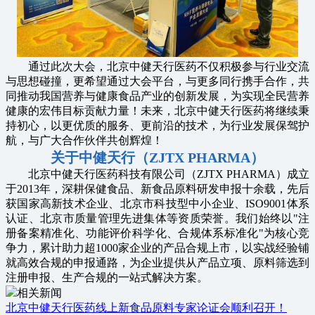
通过此次大会，北京中健天行医药不仅积极参与行业交流
与思想碰撞，更希望通过大会平台，与更多同行携手合作，共
同推动我国营养与健康食品产业的创新发展，为实现全民营养
健康的宏伟目标贡献力量！未来，北京中健天行医药将继续秉
持初心，以更优质的服务、更前沿的技术，为行业发展保驾护
航，与广大合作伙伴共创辉煌！
关于中健天行（ZJTX PHARMA）
北京中健天行医药科技有限公司（ZJTX PHARMA）成立
于2013年，深耕保健食品、新食品原料研发申报十余载，先后
获国家高新技术企业、北京市科技型中小企业、ISO9001体系
认证、北京市质量管理先进集体等资质荣誉。我们始终以"注
册备案精准化、功能评价科学化、合规体系标准化"为核心竞
争力，累计助力超1000家企业的产品合规上市，以实战经验铺
就高效合规的申报通路，为企业提供从产品立项、原料筛选到
注册申报、生产合规的一站式解决方案。
相关新闻
北京中健天行医药线上新食品原料专家论证会顺利召开！