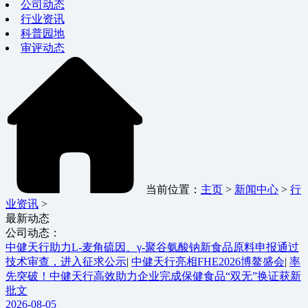
公司动态
行业资讯
科普园地
审评动态
当前位置：
主页
>
新闻中心
>
行
业资讯
>
最新动态
公司动态：
中健天行助力L-麦角硫因、γ-聚谷氨酸钠新食品原料申报通过
技术审查，进入征求公示
|
中健天行亮相FHE2026博鳌盛会
|
率
先突破！中健天行高效助力企业完成保健食品“双无”换证获新
批文
2026-08-05