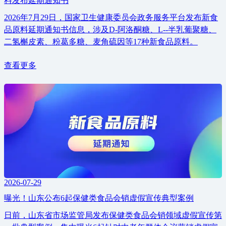
料发布延期通知书
2026年7月29日，国家卫生健康委员会政务服务平台发布新食
品原料延期通知书信息，涉及D-阿洛酮糖、L--半乳葡聚糖、
二氢槲皮素、粉葛多糖、麦角硫因等17种新食品原料。
查看更多
2026-07-29
曝光！山东公布6起保健类食品会销虚假宣传典型案例
日前，山东省市场监管局发布保健类食品会销领域虚假宣传第