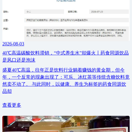
2026-08-03
40℃高温碳酸饮料滞销，“中式养生水”却爆火丨药食同源饮品
是风口还是泡沫
盛夏40℃高温，往年正是饮料行业躺着赚钱的黄金期，但今
年，一个反常的现象出现了：可乐、冰红茶等传统含糖饮料竟
然卖不动了。 与此同时，以健康、养生为标签的药食同源饮
品却
查看更多