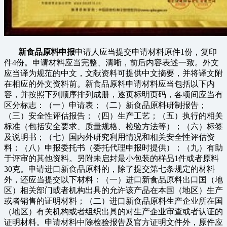
新食品原料申报
申请人应当提交申请材料原件1份，复印
件4份。申请材料应当完整、清晰，前后内容表述一致。外文
应当译为规范的中文，文献资料可提供中文摘要，并将译文附
在相应的外文资料前。新食品原料申请材料应当包括以下内
容，并按照下列顺序排列成册，逐页标明页码，各项间应当有
区分标志：（一）申请表；（二）新食品原料研制报告；
（三）安全性评估报告；（四）生产工艺；（五）执行的相关
标准（包括安全要求、质量规格、检验方法等）；（六）标签
及说明书；（七）国内外研究利用情况和相关安全性评估资
料；（八）申报委托书（委托代理申报时提供）；（九）有助
于评审的其他资料。另附未启封最小包装的样品1件或者原料
30克。申请进口新食品原料的，除了提交第七条规定的材料
外，还应当提交以下材料：（一）进口新食品原料出口国（地
区）相关部门或者机构出具的允许该产品在本国（地区）生产
或者销售的证明材料；（二）进口新食品原料生产企业所在国
（地区）有关机构或者组织出具的对生产企业审查或者认证的
证明材料。申请材料中除检验报告及官方证明文件外，原件应