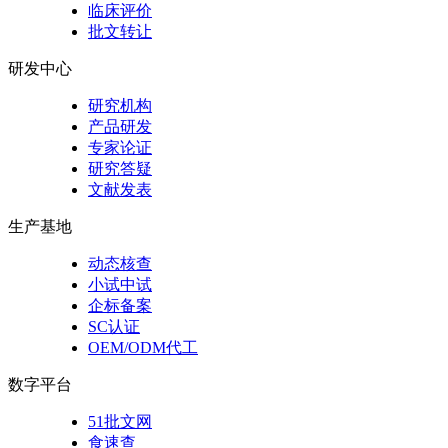
临床评价
批文转让
研发中心
研究机构
产品研发
专家论证
研究答疑
文献发表
生产基地
动态核查
小试中试
企标备案
SC认证
OEM/ODM代工
数字平台
51批文网
食速查