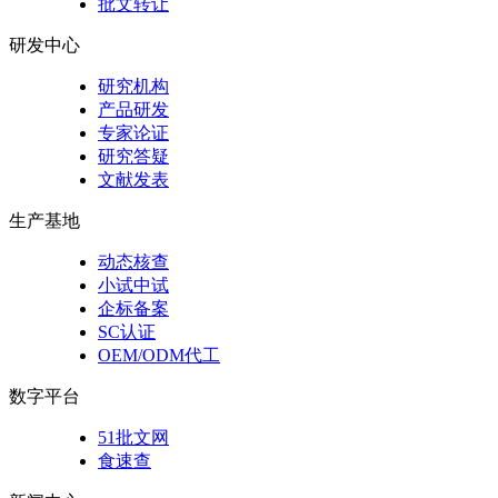
批文转让
研发中心
研究机构
产品研发
专家论证
研究答疑
文献发表
生产基地
动态核查
小试中试
企标备案
SC认证
OEM/ODM代工
数字平台
51批文网
食速查