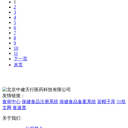
1
2
3
4
5
6
7
8
9
10
11
下一页
末页
友情链接：
食审中心
保健食品注册系统
保健食品备案系统
蓝帽子库
51批
文网
食速查
关于我们