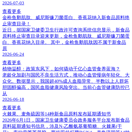
2026-07-03
查看更多
金枪鱼鹅肌肽、威尼斯镰刀菌蛋白、香蕉花纳入新食品原料终
止审查目录！
近日，据国家卫健委卫生行政许可查询系统信息显示，新食品
原料终止审查目录迎来更新，金枪鱼鹅肌肽、威尼斯镰刀菌蛋
白、香蕉花纳入目录。 其中，金枪鱼鹅肌肽因不属于新食品
原
2026-06-24
查看更多
植物甾醇：政策东风下，如何撬动千亿心血管食养蓝海？
老龄化加剧与国民不良生活方式，推动心血管慢病年轻化、大
众化。数据显示，我国超40%成人血脂异常、半数以上人群坏
胆固醇偏高，国民血脂健康风险突出。当前心血管健康防控已
从
2026-06-18
查看更多
火棘果、麦角硫因等14种新食品原料发布延期通知书
2026年6月1日，国家卫生健康委员会政务服务平台发布新食品
原料延期通知书信息，涉及N-乙酰氨基葡萄糖、火棘果(干