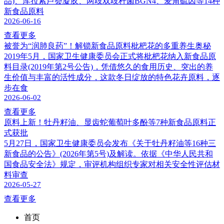
品)、库拉索芦荟凝胶、两歧双歧杆菌BGN4、麦角硫因等14种
新食品原料
2026-06-16
查看更多
被誉为“润肺良药”！解锁新食品原料枇杷花的多重养生奥秘
2019年5月，国家卫生健康委员会正式将枇杷花纳入新食品原
料目录(2019年第2号公告)，凭借悠久的食用历史、突出的养
生价值与丰富的活性成分，这款冬日绽放的特色花卉原料，逐
步在食
2026-06-02
查看更多
原料上新！牡丹籽油、显齿蛇葡萄叶多酚等7种新食品原料正
式获批
5月27日，国家卫生健康委员会发布《关于牡丹籽油等16种三
新食品的公告》(2026年第5号)及解读。依据《中华人民共和
国食品安全法》规定，审评机构组织专家对相关安全性评估材
料审查
2026-05-27
查看更多
首页