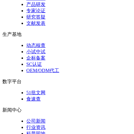
产品研发
专家论证
研究答疑
文献发表
生产基地
动态核查
小试中试
企标备案
SC认证
OEM/ODM代工
数字平台
51批文网
食速查
新闻中心
公司新闻
行业资讯
科普园地