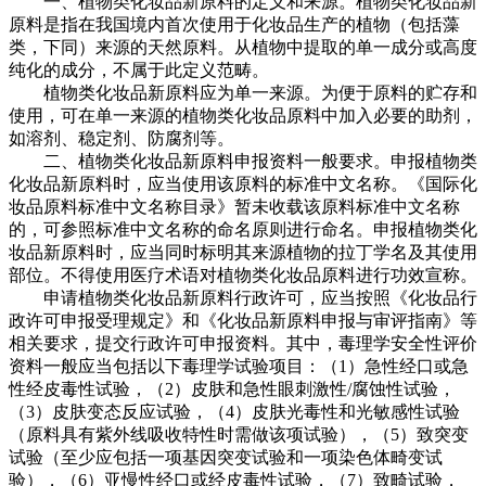
一、植物类化妆品新原料的定义和来源。植物类化妆品新
原料是指在我国境内首次使用于化妆品生产的植物（包括藻
类，下同）来源的天然原料。从植物中提取的单一成分或高度
纯化的成分，不属于此定义范畴。
植物类化妆品新原料应为单一来源。为便于原料的贮存和
使用，可在单一来源的植物类化妆品原料中加入必要的助剂，
如溶剂、稳定剂、防腐剂等。
二、植物类化妆品新原料申报资料一般要求。申报植物类
化妆品新原料时，应当使用该原料的标准中文名称。《国际化
妆品原料标准中文名称目录》暂未收载该原料标准中文名称
的，可参照标准中文名称的命名原则进行命名。申报植物类化
妆品新原料时，应当同时标明其来源植物的拉丁学名及其使用
部位。不得使用医疗术语对植物类化妆品原料进行功效宣称。
申请植物类化妆品新原料行政许可，应当按照《化妆品行
政许可申报受理规定》和《化妆品新原料申报与审评指南》等
相关要求，提交行政许可申报资料。其中，毒理学安全性评价
资料一般应当包括以下毒理学试验项目：（1）急性经口或急
性经皮毒性试验，（2）皮肤和急性眼刺激性/腐蚀性试验，
（3）皮肤变态反应试验，（4）皮肤光毒性和光敏感性试验
（原料具有紫外线吸收特性时需做该项试验），（5）致突变
试验（至少应包括一项基因突变试验和一项染色体畸变试
验），（6）亚慢性经口或经皮毒性试验，（7）致畸试验，