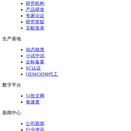
研究机构
产品研发
专家论证
研究答疑
文献发表
生产基地
动态核查
小试中试
企标备案
SC认证
OEM/ODM代工
数字平台
51批文网
食速查
新闻中心
公司新闻
行业资讯