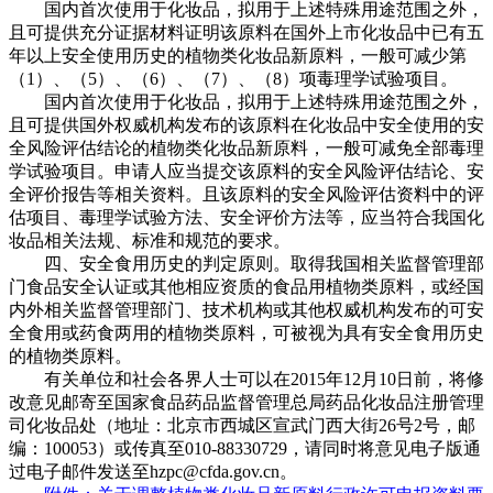
国内首次使用于化妆品，拟用于上述特殊用途范围之外，
且可提供充分证据材料证明该原料在国外上市化妆品中已有五
年以上安全使用历史的植物类化妆品新原料，一般可减少第
（1）、（5）、（6）、（7）、（8）项毒理学试验项目。
国内首次使用于化妆品，拟用于上述特殊用途范围之外，
且可提供国外权威机构发布的该原料在化妆品中安全使用的安
全风险评估结论的植物类化妆品新原料，一般可减免全部毒理
学试验项目。申请人应当提交该原料的安全风险评估结论、安
全评价报告等相关资料。且该原料的安全风险评估资料中的评
估项目、毒理学试验方法、安全评价方法等，应当符合我国化
妆品相关法规、标准和规范的要求。
四、安全食用历史的判定原则。取得我国相关监督管理部
门食品安全认证或其他相应资质的食品用植物类原料，或经国
内外相关监督管理部门、技术机构或其他权威机构发布的可安
全食用或药食两用的植物类原料，可被视为具有安全食用历史
的植物类原料。
有关单位和社会各界人士可以在2015年12月10日前，将修
改意见邮寄至国家食品药品监督管理总局药品化妆品注册管理
司化妆品处（地址：北京市西城区宣武门西大街26号2号，邮
编：100053）或传真至010-88330729，请同时将意见电子版通
过电子邮件发送至hzpc@cfda.gov.cn。