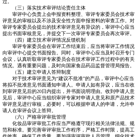
过。
（三）落实技术审评结论责任主体
审评中心负责上会申报资料整理、审评专家委员会技术审
评意见的审核以及不涉及安全性方面申报资料的审查工作。对
审评专家委员会提出的技术审评意见有异议的，审评中心应当
提出书面审核意见，并提交下一次审评专家委员会再次审评。
（四）建立技术审评情况反馈机制
审评专家委员会在审评工作结束后，应当将审评工作情况
向审评中心提交书面报告。同时，审评中心应当及时召开专门
会议，认真听取审评专家委员会在技术审评工作过程中的有关
情况。遇有重要问题，及时向国家食品药品监督管理局报告。
（五）建立申请人答辩制度
对于技术审评意见为“建议不批准”的产品，审评中心应当
将拟不批准意见书面通知申请人。申请人如有异议，应当在收
到审评意见后的20日内提出，并书面说明理由。收到申请人意
见后，审评中心应当组织审评专家对申请人意见和原产品技术
审评意见进行审核，必要时，可以根据申请人的申请，允许申
请人在审评会议上答辩。
（六）严格审评审批管理
化妆品审评审批工作应当严格遵守现行相关法律法规、规
范和标准。要完善审评审批工作程序，严格工作时限，提高工
作效率，确保工作质量。要加强审评审批人员管理，细化技术