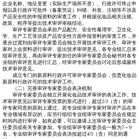
企业名称、地址变更（实际生产场所不变）、行政许可终止申
报以及行政许可批件（备案凭证）纠错、补发、注销等不涉及
产品安全性的申报资料的审查工作，并根据化妆品相关法规、
政策、程序等提出技术审评审核结论。
审评专家委员会承担产品配方、安全性毒理学、卫生化
学、生产工艺等涉及产品安全性方面申报资料的审查工作，并
逐步过渡到由审评专家委员会独立开展技术审评工作。审评专
家对上会资料进行审评、提出技术审评意见，各专业组汇总本
组审评意见，再由审评专家担任的审评专家委员会秘书对各专
业组的审评意见进行汇总，经审评专家委员会讨论后形成最终
技术审评意见。
成立专门的新原料行政许可审评专家委员会，负责化妆品
新原料行政许可的技术审评工作。
（二）完善审评专家委员会表决机制
审评专家委员会独立开展化妆品技术审评的表决工作。技
术审评意见以审评专家投票的形式进行，超过2/3（含）的审
评专家同意则原则上通过。若专业组审评专家对审评产品在本
专业领域有异议的，应另行组织专业组审评专家委员会在规定
时间内进行审评，如有必要，可以邀请上次审评专家委员会主
任委员或有关专家参加。专业组审评专家委员会一般为7～9
名，专业组审评专家委员会表决按超过4/5（含）同意则通