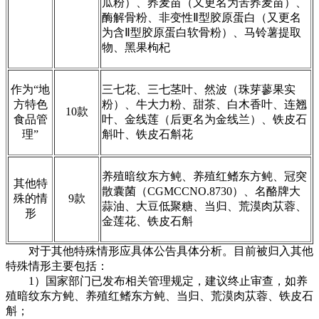
瓜粉）、荞麦苗（又更名为苦荞麦苗）、
酶解骨粉、非变性Ⅱ型胶原蛋白（又更名
为含Ⅱ型胶原蛋白软骨粉）、马铃薯提取
物、黑果枸杞
作为“地
三七花、三七茎叶、然波（珠芽蓼果实
方特色
粉）、牛大力粉、甜茶、白木香叶、连翘
10款
食品管
叶、金线莲（后更名为金线兰）、铁皮石
理”
斛叶、铁皮石斛花
养殖暗纹东方鲀、养殖红鳍东方鲀、冠突
其他特
散囊菌（CGMCCNO.8730）、名酪牌大
殊的情
9款
蒜油、大豆低聚糖、当归、荒漠肉苁蓉、
形
金莲花、铁皮石斛
对于其他特殊情形应具体公告具体分析。目前被归入其他
特殊情形主要包括：
1）国家部门已发布相关管理规定，建议终止审查，如养
殖暗纹东方鲀、养殖红鳍东方鲀、当归、荒漠肉苁蓉、铁皮石
斛；