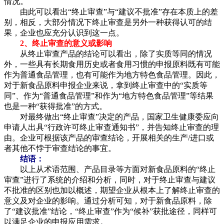
情况。
由此可以看出“终止审查”与“建议不批准”存在本质上的差
别，相反，大部分情况下终止审查是另外一种获得认可的结
果，企业也应充分认识到这一点。
2、终止审查的意义或影响
从终止审查产品的结论可以看出，除了实质等同的情况
外，一些具有长期食用历史或者食用习惯的申报原料既有可能
作为普通食品管理，也有可能作为地方特色食品管理。因此，
对于新食品原料申报企业来说，拿到终止审查中的“实质等
同”、作为“普通食品管理”和作为“地方特色食品管理”等结果
也是一种“获得批准”的方式。
对最终做出“终止审查”决定的产品，国家卫生健康委应向
申请人出具“行政许可终止审查通知书”，并告知终止审查的理
由。企业可根据该产品的审查结论，开展相关的生产/进口或
者其他不悖于审查结论的事宜。
结语：
以上从术语范围、产品目录等方面对新食品原料的“终止
审查”进行了系统的介绍和分析，同时，对于终止审查与建议
不批准的区别也加以概述，期望企业从根本上了解终止审查的
意义及对企业的影响。通过分析可知，对于新食品原料，除
了“建议批准”结论，“终止审查”作为“候补”获批途径，同样可
以满足企业的申报应用需求。