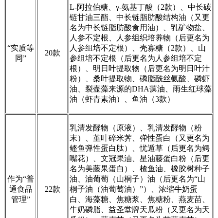
L-阿拉伯糖、γ-氨基丁酸（2款）、中长碳
链甘油三酯、中长链脂肪酸结构油（又更
名为中长链脂肪酸食用油）、乳矿物盐、
人参不定根、人参组织培养物（后更名为
“实质等
人参组培不定根）、壳寡糖（2款）、山
20款
同”
参组培不定根（后更名为人参组培不定
根）、明日叶提取物（后更名为明日叶汁
粉）、桑叶提取物、磷脂酰丝氨酸、磷虾
油、裂壶藻来源的DHA藻油、雨生红球藻
油（虾青素油）、鱼油（3款）
乳清发酵物（原液）、乳清发酵物（粉
末）、堇叶碎米荠、弹性蛋白（又更名为
鲣鱼弹性蛋白肽）、忧遁草（后更名为鳄
嘴花）、文冠果油、星油藤蛋白粉（后更
名为美藤果蛋白）、楂鱼油、橡胶树种子
作为“普
油、油葡萄（山桐子）油（后更名为“山
通食品
22款
桐子油（油葡萄油）”）、浓缩牛奶蛋
管理”
白、海藻糖、焦糖浆、焦糖粉、燕麦苗、
牛奶磷脂、益圣堂牌天瓜粉（又更名为天