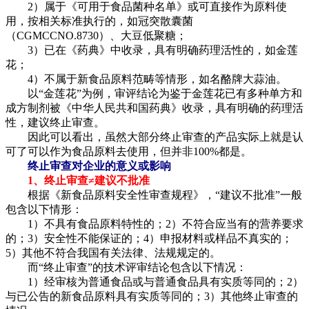
2）属于《可用于食品菌种名单》或可直接作为原料使
用，按相关标准执行的，如冠突散囊菌
（CGMCCNO.8730）、大豆低聚糖；
3）已在《药典》中收录，具有明确药理活性的，如金莲
花；
4）不属于新食品原料范畴等情形，如名酪牌大蒜油。
以“金莲花”为例，审评结论为鉴于金莲花已有多种单方和
成方制剂被《中华人民共和国药典》收录，具有明确的药理活
性，建议终止审查。
因此可以看出，虽然大部分终止审查的产品实际上就是认
可了可以作为食品原料去使用，但并非100%都是。
终止审查对企业的意义或影响
1、终止审查≠建议不批准
根据《新食品原料安全性审查规程》，“建议不批准”一般
包含以下情形：
1）不具有食品原料特性的；2）不符合应当有的营养要求
的；3）安全性不能保证的；4）申报材料或样品不真实的；
5）其他不符合我国有关法律、法规规定的。
而“终止审查”的技术评审结论包含以下情况：
1）经审核为普通食品或与普通食品具有实质等同的；2）
与已公告的新食品原料具有实质等同的；3）其他终止审查的