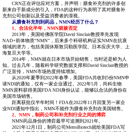
CRN正在评估应对方案，并声明：膳食补充剂的许多创
新来自于新成分的引入，FDA的这种行为表明了其对膳食补
充剂公司创新以及受益消费者的漠视。
从膳食补充剂到药品，NMN经历了什么？
1、合法化半年，NMN就被否定
2013年，美国哈佛医学院David Sinclair教授率先发现
NAD+前体物质“NMN”，后来多个科研机构证实NMN在抗衰
领域的潜力，包括美国休斯敦贝勒医学院、日本应庆大学、上
海复旦大学等。
2014年，NMN就在日本市场开始销售，当时还是鲜为人
知。过去几年，随着科学研究数据支撑和David Sinclair教授的
广泛宣传，NMN市场热度持续增加。
从2020年夏季到2022年春季，美国FDA共收到5份NMN申
请NDI的通知，仅有一家企业通过。2022年5月，尚科生物
NMN原料获得美国FDA NDI身份认证，能够以合法的身份在
美国市场销售。
距离获批仅半年时间！FDA在2022年11月回复另一家企
业NDI通知中指出，NMN不能作为膳食补充剂在美国销售。
2、NMN，制药公司和补充剂行业之间的博弈
NMN药品身份的博弈最早可追溯到2021年。
2021年12月1日，制药公司MetroBiotech就给美国FDA写