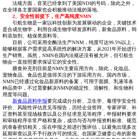
法规方面，音芙已经拿到了美国NDI的号码，除此之外，
在全球各主要国家也会积极推动法规的落地。
2、安全性前提下，生产高纯度NMN
引航生物是一家以科技创新为发展驱动的企业，关键技术
是合成生物学，利用合成生物学研发原料药，新食品原料，饲
料添加剂、植保类原料等。
目前，公司采用全酶法生产NNM，纯度可达99.5%以上，
能够根据客户需求提高系统性的解决方案，从2021年开始进行
生产销售。虽然，NMN在国内法规还没有被允许，但引航生
物会一直按照要求保证它的安全性。
膳食补充剂目前是NMN主要应用方向，除此，化妆品、
宠物食品、食品也是值得关注的下游应用方向。国内市场，
NMN已经通过化妆品新原料的备案，可用于面膜、乳液等各
种品类中，不过需要解决NMN的稳定性、溶解性、和生物利
用度等问题。
新食品原料申报
要完成成分分析、卫生学、毒理学安全性
评价、风险性评估意见等报告，历经企业答辩、专家评审、补
正资料甚至现场核查以及公开征求意见等程序，申报材料要求
和审核程序非常严格和复杂，成功与否与申报资料标准、规范
的准备密切相关，应在申报之前进行预评估，以避免出现多次
延期审查以及不予行政许可的情况。在国家卫健委公布的新食