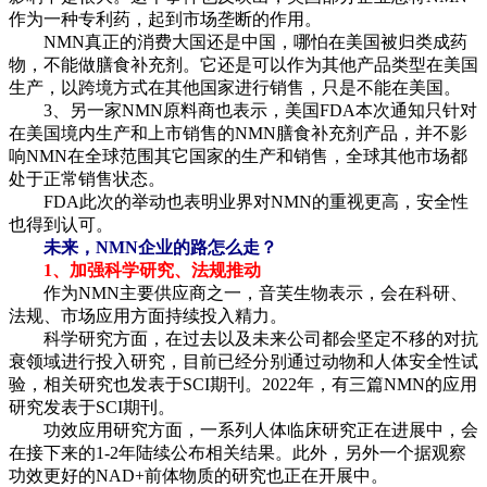
作为一种专利药，起到市场垄断的作用。
NMN真正的消费大国还是中国，哪怕在美国被归类成药
物，不能做膳食补充剂。它还是可以作为其他产品类型在美国
生产，以跨境方式在其他国家进行销售，只是不能在美国。
3、另一家NMN原料商也表示，美国FDA本次通知只针对
在美国境内生产和上市销售的NMN膳食补充剂产品，并不影
响NMN在全球范围其它国家的生产和销售，全球其他市场都
处于正常销售状态。
FDA此次的举动也表明业界对NMN的重视更高，安全性
也得到认可。
未来，NMN企业的路怎么走？
1、加强科学研究、法规推动
作为NMN主要供应商之一，音芙生物表示，会在科研、
法规、市场应用方面持续投入精力。
科学研究方面，在过去以及未来公司都会坚定不移的对抗
衰领域进行投入研究，目前已经分别通过动物和人体安全性试
验，相关研究也发表于SCI期刊。2022年，有三篇NMN的应用
研究发表于SCI期刊。
功效应用研究方面，一系列人体临床研究正在进展中，会
在接下来的1-2年陆续公布相关结果。此外，另外一个据观察
功效更好的NAD+前体物质的研究也正在开展中。