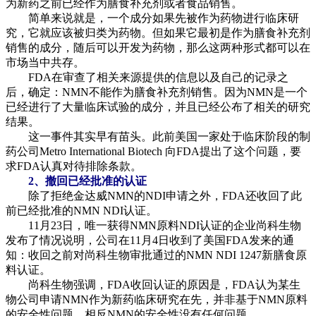
为新药之前已经作为膳食补充剂或者食品销售。
简单来说就是，一个成分如果先被作为药物进行临床研
究，它就应该被归类为药物。但如果它最初是作为膳食补充剂
销售的成分，随后可以开发为药物，那么这两种形式都可以在
市场当中共存。
FDA在审查了相关来源提供的信息以及自己的记录之
后，确定：NMN不能作为膳食补充剂销售。因为NMN是一个
已经进行了大量临床试验的成分，并且已经公布了相关的研究
结果。
这一事件其实早有苗头。此前美国一家处于临床阶段的制
药公司Metro International Biotech 向FDA提出了这个问题，要
求FDA认真对待排除条款。
2、撤回已经批准的认证
除了拒绝金达威NMN的NDI申请之外，FDA还收回了此
前已经批准的NMN NDI认证。
11月23日，唯一获得NMN原料NDI认证的企业尚科生物
发布了情况说明，公司在11月4日收到了美国FDA发来的通
知：收回之前对尚科生物审批通过的NMN NDI 1247新膳食原
料认证。
尚科生物强调，FDA收回认证的原因是，FDA认为某生
物公司申请NMN作为新药临床研究在先，并非基于NMN原料
的安全性问题，相反NMN的安全性没有任何问题。