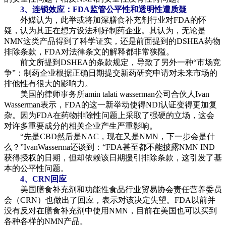
3、连锁效应：FDA监管公平性和透明性遭质疑
外媒认为，此举或将加深膳食补充剂行业对FDA的怀
疑，认为其正在想方设法利好制药企业。其认为，无论是
NMN这类产品得到了科学证实，还是前面提到的DSHEA药物
排除条款，FDA对法律条文的解释都非常狭隘。
前文所提到DSHEA的条款规定，导致了另外一种“市场竞
争”：制药企业根据正确日期提交新药研究申请对未来市场的
排他性有很大的影响力。
美国的律师事务所amin talati wasserman公司合伙人Ivan
Wasserman表示，FDA的这一新举动使得NDI认证变得更加复
杂。因为FDA在药物排除性问题上采取了强硬的立场，这会
对许多重要成分的相关企业产生严重影响。
“先是CBD然后是NAC，现在又是NMN，下一步会是什
么？”IvanWasserma还谈到：“FDA甚至都不能披露NMN IND
获得授权的日期，但却依赖该日期援引排除条款，这引发了基
本的公平性问题。
4、CRN回应
美国膳食补充剂和功能性食品行业贸易协会责任营养委员
会（CRN）也做出了回应，表示对该决定失望。FDA以前并
没有反对在膳食补充剂中使用NMN，目前在美国也可以买到
各种各样的NMN产品。