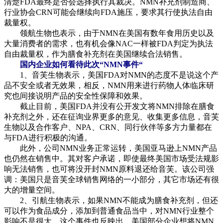
清楚FDA最终是否会选择执行其裁决。NMN补充剂制造商、
行业协会CRN可能会继续向FDA施压，要求其行使执法自由
裁量权。
领航生物也表示，由于NMN在美国有数年食用历史以及
大量消费者的需求，也有机会像NAC一样被FDA判定为执法
自由裁量权，作为膳食补充剂在美国继续合法销售。
国内企业如何看待此次“NMN事件“
1、音芙生物表示，美国FDA对NMN的态度不是说这个产
品不安全或者无效果，相反，NMN用来进行药物人体临床研
究也间接说明产品的安全性保障和效果。
截止目前，美国FDA并没有公开发文将NMN排除在膳食
补充剂之外，还在征询业界更多的意见、收集更多信息，音芙
生物以及合作客户、NPA、CRN、同行伙伴等多方力量都在
与FDA进行积极的沟通。
此外，公司NMN业务正常运转，美国亚马逊上NMN产品
也仍然在销售中。其对客户承诺，即使最终美国市场受法规影
响无法销售，也可将没开封NMN原料退还给音芙。该公司强
调：美国只是音芙全球销售网络的一小部分，其它市场还有很
大的增量空间。
2、引航生物表示，如果NMN不能成为膳食补充剂，但还
可以作为食品成分，添加到普通食品当中，对NMN行业整个
影响不是很大。这个事件也反映出，美国部分企业想将NMN