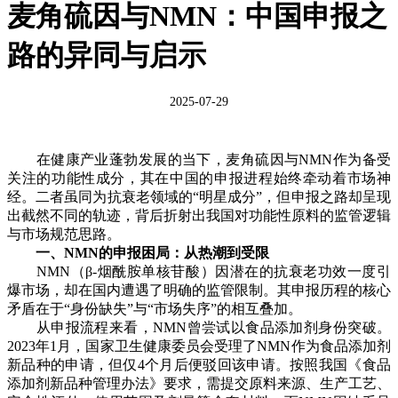
麦角硫因与NMN：中国申报之
路的异同与启示
2025-07-29
在健康产业蓬勃发展的当下，麦角硫因与NMN作为备受
关注的功能性成分，其在中国的申报进程始终牵动着市场神
经。二者虽同为抗衰老领域的“明星成分”，但申报之路却呈现
出截然不同的轨迹，背后折射出我国对功能性原料的监管逻辑
与市场规范思路。
一、NMN的申报困局：从热潮到受限
NMN（β-烟酰胺单核苷酸）因潜在的抗衰老功效一度引
爆市场，却在国内遭遇了明确的监管限制。其申报历程的核心
矛盾在于“身份缺失”与“市场失序”的相互叠加。
从申报流程来看，NMN曾尝试以食品添加剂身份突破。
2023年1月，国家卫生健康委员会受理了NMN作为食品添加剂
新品种的申请，但仅4个月后便驳回该申请。按照我国《食品
添加剂新品种管理办法》要求，需提交原料来源、生产工艺、