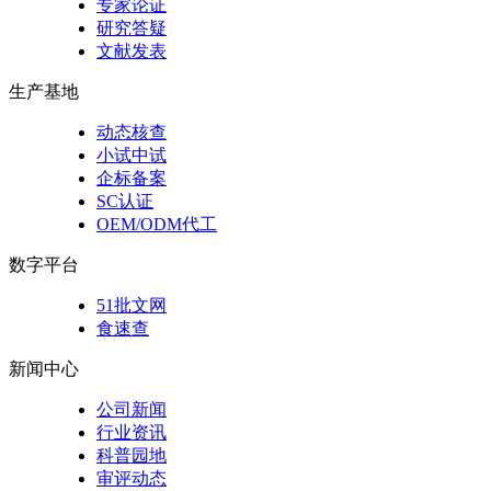
专家论证
研究答疑
文献发表
生产基地
动态核查
小试中试
企标备案
SC认证
OEM/ODM代工
数字平台
51批文网
食速查
新闻中心
公司新闻
行业资讯
科普园地
审评动态