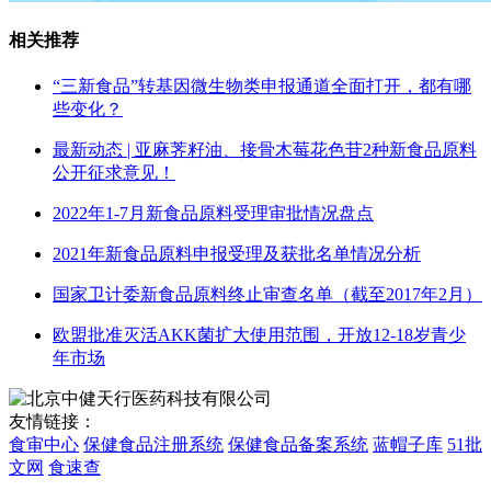
相关推荐
“三新食品”转基因微生物类申报通道全面打开，都有哪
些变化？
最新动态 | 亚麻荠籽油、接骨木莓花色苷2种新食品原料
公开征求意见！
2022年1-7月新食品原料受理审批情况盘点
2021年新食品原料申报受理及获批名单情况分析
国家卫计委新食品原料终止审查名单（截至2017年2月）
欧盟批准灭活AKK菌扩大使用范围，开放12-18岁青少
年市场
友情链接：
食审中心
保健食品注册系统
保健食品备案系统
蓝帽子库
51批
文网
食速查